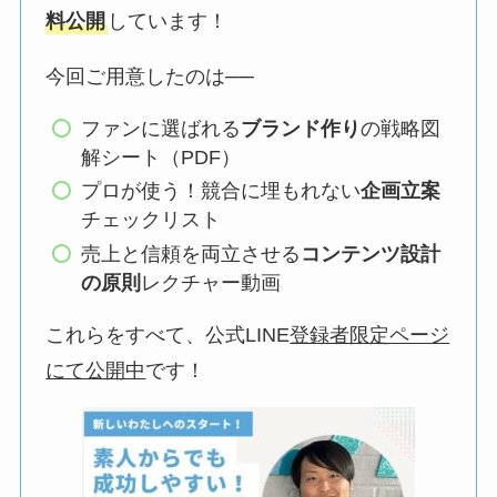
料公開
しています！
今回ご用意したのは──
ファンに選ばれる
ブランド作り
の戦略図
解シート（PDF）
プロが使う！競合に埋もれない
企画立案
チェックリスト
売上と信頼を両立させる
コンテンツ設計
の原則
レクチャー動画
これらをすべて、公式LINE
登録者限定ページ
にて公開中
です！