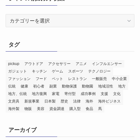
ジ
ャ
ン
ル
タグ
別
成
功
pickup
アウトドア
アクセサリー
アニメ
インフルエンサー
ガジェット
キッチン
ゲーム
スポーツ
テクノロジー
事
ファッション
フード
ペット
レストラン
一般販売
中小企業
例
伝統
健康
初心者
副業
動物保護
動物園
地域活性
地方
集
地方、伝統
地方復興
家電
寄付型
成功事例
支援
文化
文房具
新規事業
日本製
歴史
法律
海外
海外ビジネス
海外製
物販
美容
資金調達
購入型
食品
馬
アーカイブ