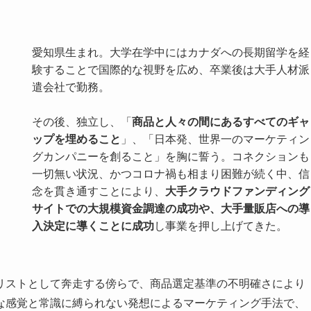
愛知県生まれ。大学在学中にはカナダへの長期留学を経
験することで国際的な視野を広め、卒業後は大手人材派
遣会社で勤務。
その後、独立し、「
商品と人々の間にあるすべてのギャ
ップを埋めること
」、「日本発、世界一のマーケティン
グカンパニーを創ること」を胸に誓う。コネクションも
一切無い状況、かつコロナ禍も相まり困難が続く中、信
念を貫き通すことにより、
大手クラウドファンディング
サイトでの大規模資金調達の成功や、大手量販店への導
入決定に導くことに成功
し事業を押し上げてきた。
リストとして奔走する傍らで、商品選定基準の不明確さにより
な感覚と常識に縛られない発想によるマーケティング手法で、