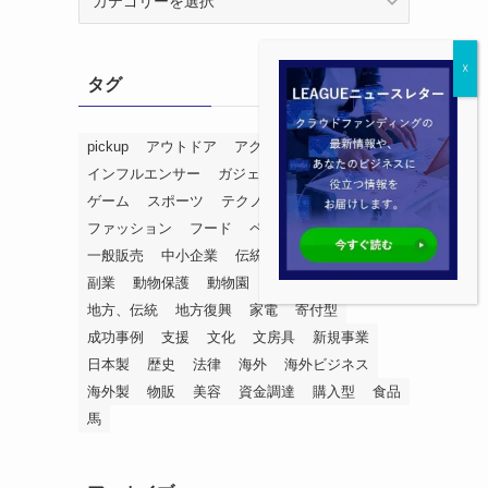
ャ
ン
ル
タグ
別
成
功
pickup
アウトドア
アクセサリー
アニメ
事
インフルエンサー
ガジェット
キッチン
例
ゲーム
スポーツ
テクノロジー
集
ファッション
フード
ペット
レストラン
一般販売
中小企業
伝統
健康
初心者
副業
動物保護
動物園
地域活性
地方
地方、伝統
地方復興
家電
寄付型
成功事例
支援
文化
文房具
新規事業
日本製
歴史
法律
海外
海外ビジネス
海外製
物販
美容
資金調達
購入型
食品
馬