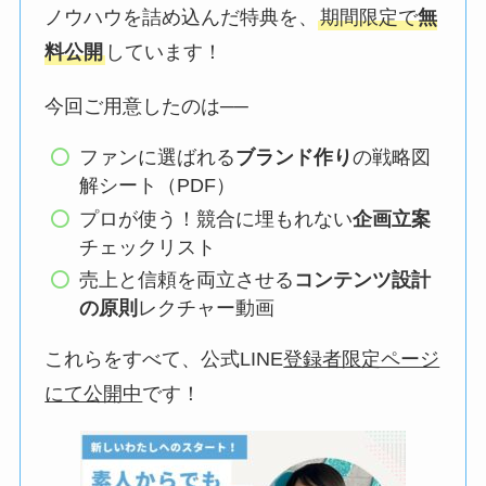
ノウハウを詰め込んだ特典を、
期間限定で
無
料公開
しています！
今回ご用意したのは──
ファンに選ばれる
ブランド作り
の戦略図
解シート（PDF）
プロが使う！競合に埋もれない
企画立案
チェックリスト
売上と信頼を両立させる
コンテンツ設計
の原則
レクチャー動画
これらをすべて、公式LINE
登録者限定ページ
にて公開中
です！