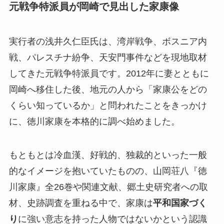
元戦争特派員が岡崎で見出した家康像
実行者の浅井久仁臣氏は、湾岸戦争、ボスニア内
戦、パレスチナ紛争、天安門事件などを現地取材
してきた元戦争特派員です。2012年に妻とともに
岡崎へ移住した後、地元の人から「家康公をどの
くらい知っているか」と問われたことをきっかけ
に、徳川家康を本格的に調べ始めました。
もともとは冷血漢、好戦的、独裁的といった一般
的なイメージを抱いていたものの、山岡荘八『徳
川家康』全26巻や関連文献、郷土史研究者への取
材、史跡調査を重ねる中で、家康は
平和国家づく
り
に強い意志を持った人物ではないかという認識