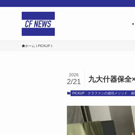
ホーム
PICKUP
2026
九大什器保全
2/21
PICKUP
クラファンの成功メソッド
成