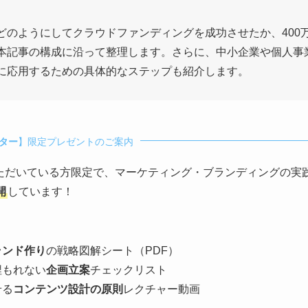
どのようにしてクラウドファンディングを成功させたか、400
本記事の構成に沿って整理します。さらに、中小企業や個人事
に応用するための具体的なステップも紹介します。
レター
】限定プレゼントのご案内
ただいている方限定で、マーケティング・ブランディングの実
開
しています！
ランド作り
の戦略図解シート（PDF）
埋もれない
企画立案
チェックリスト
せる
コンテンツ設計の原則
レクチャー動画