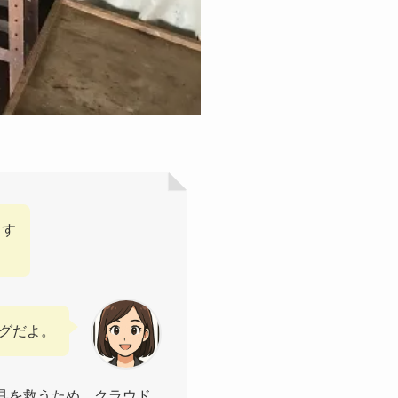
うす
グだよ。
具を救うため、クラウド