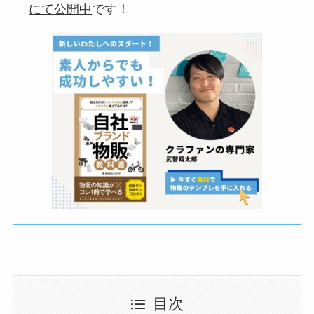
にて公開中
です！
目次