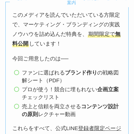
案内
このメディアを読んでいただいている方限定
で、マーケティング・ブランディングの実践
ノウハウを詰め込んだ特典を、
期間限定で
無
料公開
しています！
今回ご用意したのは──
ファンに選ばれる
ブランド作り
の戦略図
解シート（PDF）
プロが使う！競合に埋もれない
企画立案
チェックリスト
売上と信頼を両立させる
コンテンツ設計
の原則
レクチャー動画
これらをすべて、公式LINE
登録者限定ページ