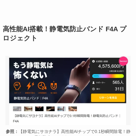
高性能AI搭載！静電気防止バンド F4A プ
ロジェクト
参照：
【静電気にサヨナラ】高性能AIチップで0.1秒瞬間除電！静