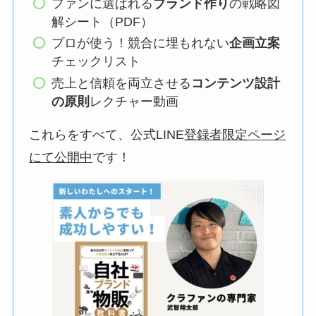
ファンに選ばれる
ブランド作り
の戦略図
解シート（PDF）
プロが使う！競合に埋もれない
企画立案
チェックリスト
売上と信頼を両立させる
コンテンツ設計
の原則
レクチャー動画
これらをすべて、公式LINE
登録者限定ページ
にて公開中
です！