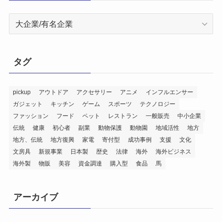
ジ
ャ
ン
ル
タグ
別
成
功
pickup
アウトドア
アクセサリー
アニメ
インフルエンサー
ガジェット
キッチン
ゲーム
スポーツ
テクノロジー
事
ファッション
フード
ペット
レストラン
一般販売
中小企業
例
伝統
健康
初心者
副業
動物保護
動物園
地域活性
地方
集
地方、伝統
地方復興
家電
寄付型
成功事例
支援
文化
文房具
新規事業
日本製
歴史
法律
海外
海外ビジネス
海外製
物販
美容
資金調達
購入型
食品
馬
アーカイブ