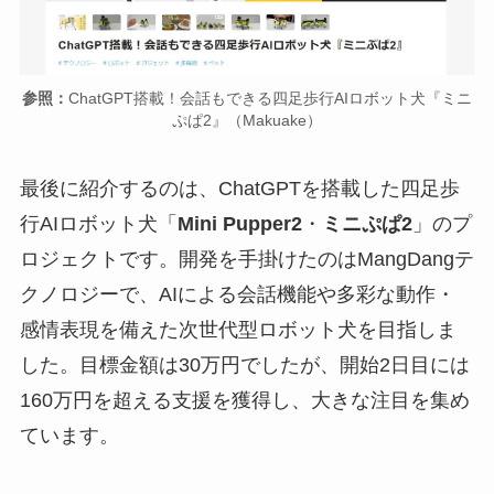
参照：
ChatGPT搭載！会話もできる四足歩行AIロボット犬『ミニ
ぷぱ2』（Makuake）
最後に紹介するのは、ChatGPTを搭載した四足歩
行AIロボット犬「
Mini Pupper2
・
ミニぷぱ2
」のプ
ロジェクトです。開発を手掛けたのはMangDangテ
クノロジーで、AIによる会話機能や多彩な動作・
感情表現を備えた次世代型ロボット犬を目指しま
した。目標金額は30万円でしたが、開始2日目には
160万円を超える支援を獲得し、大きな注目を集め
ています。