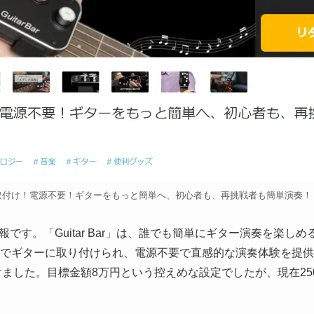
取付け！電源不要！ギターをもっと簡単へ、初心者も、再挑戦者も簡単演奏！（M
です。「Guitar Bar」は、誰でも簡単にギター演奏を楽し
秒でギターに取り付けられ、電源不要で直感的な演奏体験を提
を手掛けました。目標金額8万円という控えめな設定でしたが、現在2