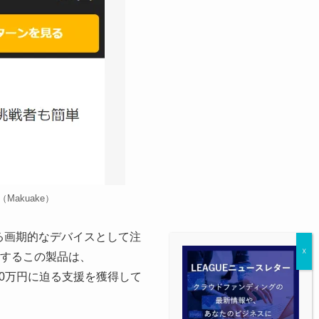
akuake）
める画期的なデバイスとして注
供するこの製品は、
50万円に迫る支援を獲得して