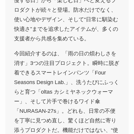
慢する日」から「楽しむ日」へと変えるプ
ロダクトが続々と登場。防水だけでなく、
使い心地やデザイン、そして“日常に馴染む
快適さ”までを追求したアイテムが、多くの
支援者から共感を集めている。
今回紹介するのは、「雨の日の煩わしさを
消す」3つの注目プロジェクト。瞬時に脱ぎ
着できるスマートレインパンツ「Four
Seasons Design Lab.」、洗うたびにふっく
らと育つ「oltas カシミヤネックウォーマ
ー」、そして片手で巻けるワイド傘
「NURASAN-27s」。どれも、日常の不便
を丁寧に見つめ直し、驚くほど自然に寄り
添うプロダクトだ。機能だけではない、“使