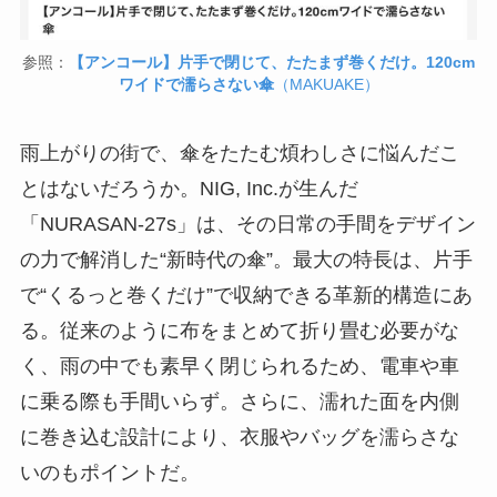
参照：
【アンコール】片手で閉じて、たたまず巻くだけ。120cm
ワイドで濡らさない傘
（MAKUAKE）
雨上がりの街で、傘をたたむ煩わしさに悩んだこ
とはないだろうか。NIG, Inc.が生んだ
「NURASAN-27s」は、その日常の手間をデザイン
の力で解消した“新時代の傘”。最大の特長は、片手
で“くるっと巻くだけ”で収納できる革新的構造にあ
る。従来のように布をまとめて折り畳む必要がな
く、雨の中でも素早く閉じられるため、電車や車
に乗る際も手間いらず。さらに、濡れた面を内側
に巻き込む設計により、衣服やバッグを濡らさな
いのもポイントだ。