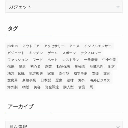
ジ
ャ
ン
ル
タグ
別
成
功
pickup
アウトドア
アクセサリー
アニメ
インフルエンサー
ガジェット
キッチン
ゲーム
スポーツ
テクノロジー
事
ファッション
フード
ペット
レストラン
一般販売
中小企業
例
伝統
健康
初心者
副業
動物保護
動物園
地域活性
地方
集
地方、伝統
地方復興
家電
寄付型
成功事例
支援
文化
文房具
新規事業
日本製
歴史
法律
海外
海外ビジネス
海外製
物販
美容
資金調達
購入型
食品
馬
アーカイブ
ア