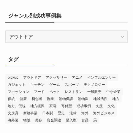
ジャンル別成功事例集
ジ
ャ
ン
ル
タグ
別
成
功
pickup
アウトドア
アクセサリー
アニメ
インフルエンサー
ガジェット
キッチン
ゲーム
スポーツ
テクノロジー
事
ファッション
フード
ペット
レストラン
一般販売
中小企業
例
伝統
健康
初心者
副業
動物保護
動物園
地域活性
地方
集
地方、伝統
地方復興
家電
寄付型
成功事例
支援
文化
文房具
新規事業
日本製
歴史
法律
海外
海外ビジネス
海外製
物販
美容
資金調達
購入型
食品
馬