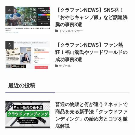
【クラファンNEWS】SNS発！
「おやじキャンプ飯」など話題沸
騰の事例3選
インフルエンサー
【クラファンNEWS】ファン熱
狂！福山潤氏やソードワールドの
成功事例3選
サブカル
最近の投稿
普通の物販と何が違う？ネットで
商品を売る新手法「クラウドファ
ンディング」の始め方とコツを徹
底解説