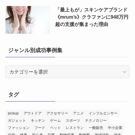
「最上もが」スキンケアブランド
《mrum’s》クラファンに948万円
超の支援が集まった理由
ジャンル別成功事例集
ジ
ャ
ン
ル
タグ
別
成
功
pickup
アウトドア
アクセサリー
アニメ
インフルエンサー
ガジェット
キッチン
ゲーム
スポーツ
テクノロジー
事
ファッション
フード
ペット
レストラン
一般販売
中小企業
例