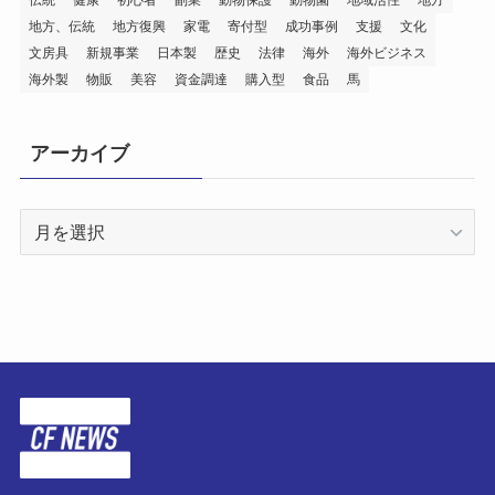
伝統
健康
初心者
副業
動物保護
動物園
地域活性
地方
集
地方、伝統
地方復興
家電
寄付型
成功事例
支援
文化
文房具
新規事業
日本製
歴史
法律
海外
海外ビジネス
海外製
物販
美容
資金調達
購入型
食品
馬
アーカイブ
ア
ー
カ
イ
ブ