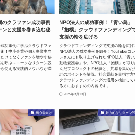
園のクラファン成功事例
NPO法人の成功事例！「青い鳥」
ァンと支援を巻き込む秘
「抱樸」クラウドファンディング
支援の輪を広げる
の成功事例に学ぶクラウドファ
クラウドファンディングで支援の輪を広げ
用術！中小企業や個人事業主向
NPO法人の成功事例を紹介！YouTuberコ
達だけでなくファンを増やす秘
レさんにも取り上げられたNPO法人「青い
感を呼ぶユニークなリターン設
動物愛護会」や、NPO法人「抱樸」が取り
から使える実践的ノウハウが満
んだプロジェクトの秘訣と、共感を集めた
計のポイントを解説。社会貢献を目指す方
クラウドファンディングの活用を検討して
る方におすすめの内容です。
2025年3月13日
初心者向け
魅力的なリターン