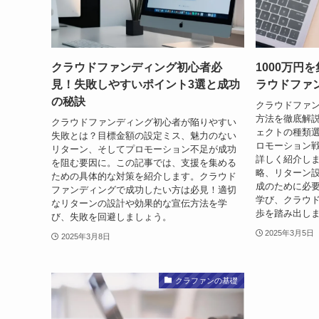
クラウドファンディング初心者必
1000万円
見！失敗しやすいポイント3選と成功
ラウドファ
の秘訣
クラウドファン
方法を徹底解
クラウドファンディング初心者が陥りやすい
ェクトの種類
失敗とは？目標金額の設定ミス、魅力のない
ロモーション
リターン、そしてプロモーション不足が成功
詳しく紹介しま
を阻む要因に。この記事では、支援を集める
略、リターン
ための具体的な対策を紹介します。クラウド
成のために必
ファンディングで成功したい方は必見！適切
学び、クラウ
なリターンの設計や効果的な宣伝方法を学
歩を踏み出し
び、失敗を回避しましょう。
2025年3月5日
2025年3月8日
クラファンの基礎