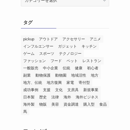
ャ
ン
ル
タグ
別
成
功
pickup
アウトドア
アクセサリー
アニメ
事
インフルエンサー
ガジェット
キッチン
例
ゲーム
スポーツ
テクノロジー
集
ファッション
フード
ペット
レストラン
一般販売
中小企業
伝統
健康
初心者
副業
動物保護
動物園
地域活性
地方
地方、伝統
地方復興
家電
寄付型
成功事例
支援
文化
文房具
新規事業
日本製
歴史
法律
海外
海外ビジネス
海外製
物販
美容
資金調達
購入型
食品
馬