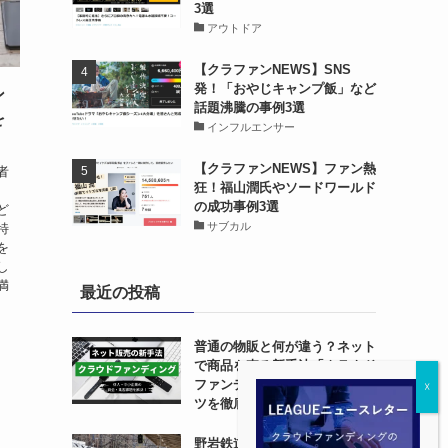
3選
アウトドア
【クラファンNEWS】SNS
発！「おやじキャンプ飯」など
ン
話題沸騰の事例3選
を
インフルエンサー
【クラファンNEWS】ファン熱
者
狂！福山潤氏やソードワールド
の成功事例3選
ど
サブカル
特
を
し
満
最近の投稿
普通の物販と何が違う？ネット
で商品を売る新手法「クラウド
ファンディング」の始め方とコ
ツを徹底解説
野岩鉄道6050系のクラファン