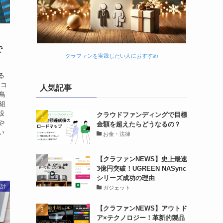
で
クラファンを実践したい人におすすめ
る
レコ
人気記事
鳥
組
設
クラウドファンディングで目標
や
金額を超えたらどうなるの？
い
お金・法律
【クラファンNEWS】史上最速
3億円突破！UGREEN NASync
シリーズ成功の理由
設計
ガジェット
【クラファンNEWS】アウトド
ア×テクノロジー！革新的製品