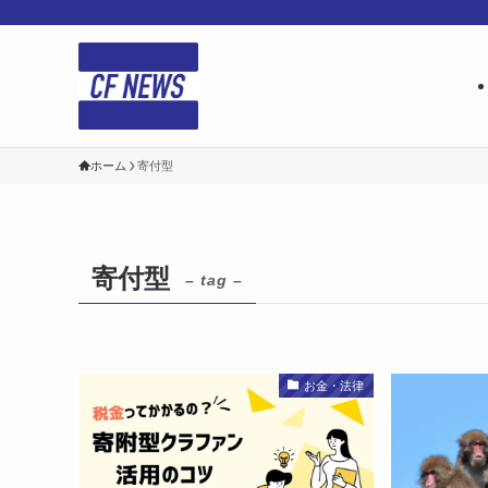
ホーム
寄付型
寄付型
– tag –
お金・法律