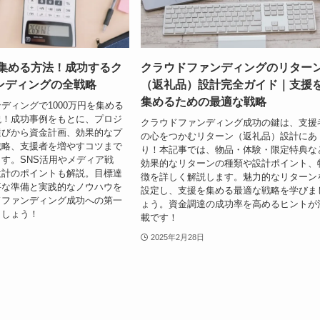
を集める方法！成功するク
クラウドファンディングのリター
ンディングの全戦略
（返礼品）設計完全ガイド｜支援
集めるための最適な戦略
ディングで1000万円を集める
説！成功事例をもとに、プロジ
クラウドファンディング成功の鍵は、支援
選びから資金計画、効果的なプ
の心をつかむリターン（返礼品）設計にあ
戦略、支援者を増やすコツまで
り！本記事では、物品・体験・限定特典な
す。SNS活用やメディア戦
効果的なリターンの種類や設計ポイント、
設計のポイントも解説。目標達
徴を詳しく解説します。魅力的なリターン
要な準備と実践的なノウハウを
設定し、支援を集める最適な戦略を学びま
ドファンディング成功への第一
ょう。資金調達の成功率を高めるヒントが
ましょう！
載です！
2025年2月28日