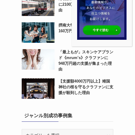
に2100万円超の支援を得た理
由
摂南大学50周年クラファンに
160万円の支援が集まった理由
「最上もが」スキンケアブラン
ド《mrum’s》クラファンに
948万円超の支援が集まった理
由
【支援額4000万円以上】靖国
神社の桜を守るクラファンに支
援が殺到した理由
ジャンル別成功事例集
ジ