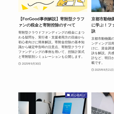
【ForGood事例解説】寄附型クラフ
京都市動物
ァンの税金と寄附控除のすべて
に学ぶ！フ
訣
寄附型クラウドファンディングの税金にまつ
わる疑問を、実行者・支援者両方の目線から
京都市動物園
初心者向けに簡単解説。寄附金控除の基本知
ンディング活
識から確定申告時の注意点、寄附型クラウド
けに、資金調
ファンディングの事例を用いて、控除計算式
訣を解説。共
と寄附額別シミュレーションも公開します。
計など、明日
載です。
2025年9月30日
2025年8月21日
初心者向け